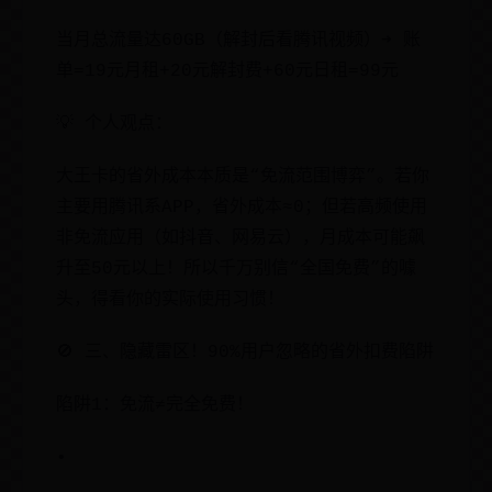
当月总流量达60GB（解封后看腾讯视频）➜ 账
单=19元月租+20元解封费+60元日租=99元
💡 个人观点：
大王卡的省外成本本质是“免流范围博弈”。若你
主要用腾讯系APP，省外成本≈0；但若高频使用
非免流应用（如抖音、网易云），月成本可能飙
升至50元以上！所以千万别信“全国免费”的噱
头，得看你的实际使用习惯！
🚫 三、隐藏雷区！90%用户忽略的省外扣费陷阱
陷阱1：免流≠完全免费！
•