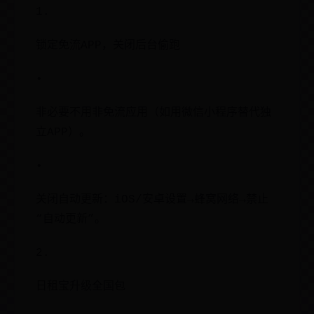
1.
锁定免流APP，关闭后台偷跑
•
非必要不用非免流应用（如用微信小程序替代独
立APP）。
•
关闭自动更新：iOS/安卓设置→蜂窝网络→禁止
“自动更新”。
2.
日租宝升级全国包