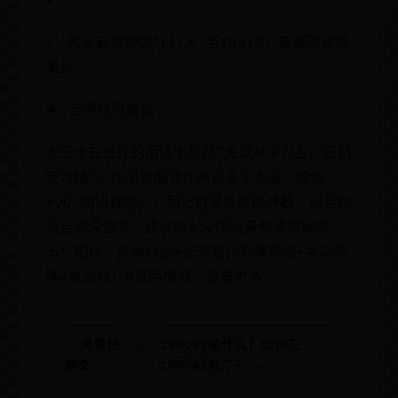
•
✅ 跨省前发短信“LLCX”至10010，查实时流量
类型。
🌟 云哥终极建议
大王卡在省外的用法本质是“免流APP为主，日租
宝为辅”。如果你能守住腾讯系生态圈（微信
+QQ+腾讯视频），那它就是性价比神器；但若你
是全网漫游党，建议搭配全国流量包或直接换
卡！记住：流量自由≠无限制，看懂规则+主动管
理=真省钱！�返回搜狐，查看更多
← 男男快
INMOBI是什么？如何在
穿文
INMOBI推广？ →