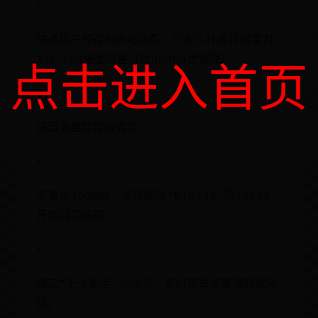
•
联通用户预存300元话费，可永久升级日租宝为
1元/1GB全国流量（比800MB更划算）。
点击进入首页
3.
设置流量监控双保险
•
流量达35GB时，发送短信“KTBX40”至10010，
开启封顶提醒。
•
绑定“王卡助手”公众号，实时查看流量消耗优先
级。