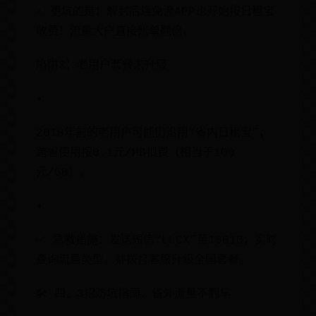
⚠️ 更坑的是：解封后连免流APP也开始按日租宝
收费！流量大户直接账单翻倍。
陷阱3：老用户套餐未升级
•
2018年前的老用户可能仍沿用“省内日租宝”，
跨省使用按0.1元/MB扣费（相当于100
元/GB）。
•
✅ 急救措施：发送短信“LLCX”至10010，实时
查询流量类型，并拨打客服升级全国套餐。
🛠️ 四、3招防坑指南，省外流量不翻车