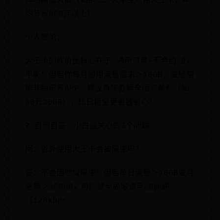
异地刚需人群（如销售、大学生）用大王卡，年
均节省600元以上！
个人暴论：
大王卡的性价比核心在于“通用流量+无合约”的
平衡！但若你每月通用流量需求＞10GB，或经常
刷非腾讯系APP，建议直接办理全国流量包（如
30元20GB），比日租宝更省钱省心！
❓ 自问自答：小白最关心的3个问题
问：省外使用大王卡会被限速吗？
答：不会因地域限速！但若单日流量＞10GB或月
总量＞100GB，可能被全局限速至3G网速
（128kbps）。