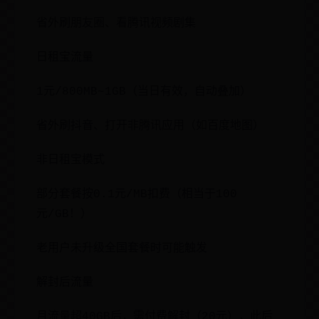
省外刷朋友圈、看腾讯视频剧集
日租宝流量
1元/800MB~1GB（当日有效，自动叠加）
省外刷抖音、打开非腾讯应用（如百度地图）
非日租宝模式
部分套餐按0.1元/MB扣费（相当于100
元/GB！）
老用户未升级全国套餐时可能触发
解封后流量
月流量超40GB后，需付费解封（20元），此后