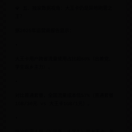
💎 五、独家数据视角：大王卡仍是异地刚需之
王？
据2025年运营商报告显示：
•
大王卡用户跨省流量使用占比超60%（出差党、
学生返乡主力）。
•
对比普通套餐，全国流量成本低57%（普通套餐
1GB/30元 vs 大王卡1GB/1元）。
•