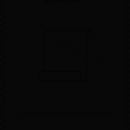
👤 admin
👁️ 3305
❤️ 35