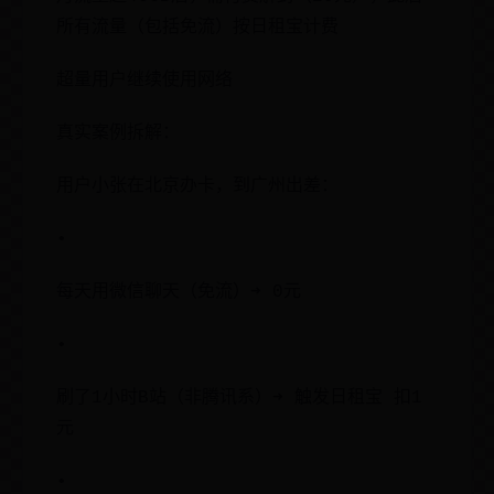
所有流量（包括免流）按日租宝计费
超量用户继续使用网络
真实案例拆解：
用户小张在北京办卡，到广州出差：
•
每天用微信聊天（免流）➜ 0元
•
刷了1小时B站（非腾讯系）➜ 触发日租宝 扣1
元
•