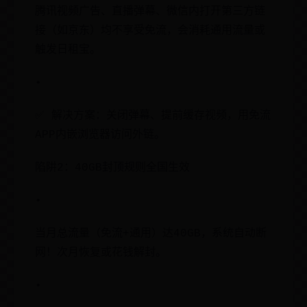
腾讯视频广告、直播弹幕、微信内打开第三方链
接（如京东）均不享受免流，会消耗通用流量或
触发日租宝。
•
✅ 解决方案：关闭弹幕、提前缓存视频，用免流
APP内嵌浏览器访问外链。
陷阱2：40GB封顶规则全国生效
•
当月总流量（免流+通用）达40GB，系统自动断
网！次月恢复或花钱解封。
•