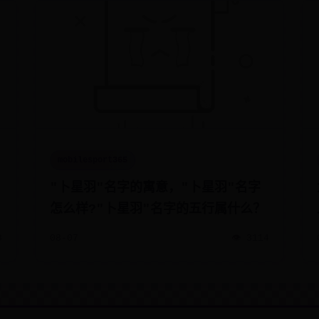
mobilesport365
"卜星羽"名字的寓意，"卜星羽"名字
怎么样?"卜星羽"名字的五行属什么？
8
08-07
👁️ 3114