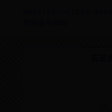
MOBILESPORT365-36
官网备用网站
石斑